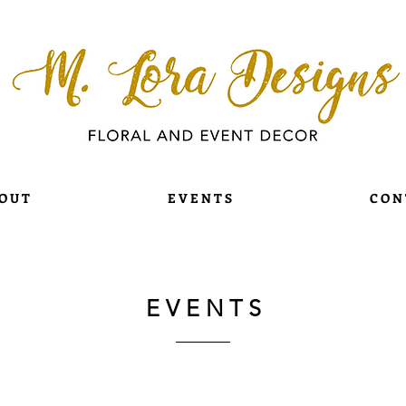
O U T
E V E N T S
C O N 
E V E N T S