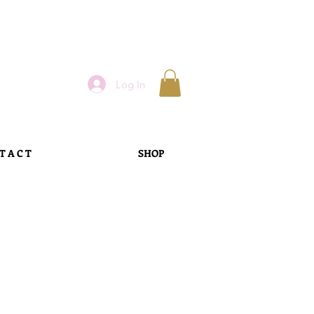
Log In
T A C T
SHOP