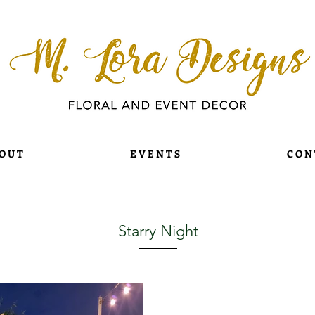
O U T
E V E N T S
C O N 
Starry Night