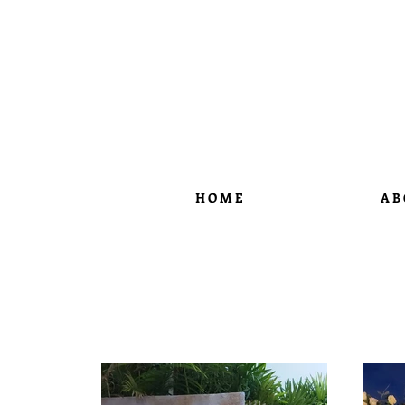
H O M E
A B 