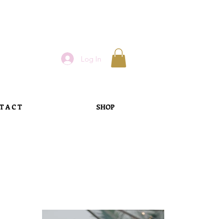
Log In
T A C T
SHOP